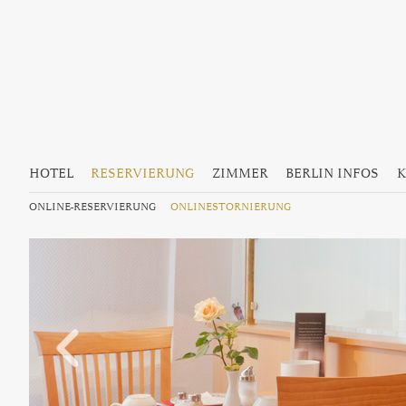
Hauptmenü
Zum Inhalt wechseln
Zum sekundären Inhalt wechseln
HOTEL
RESERVIERUNG
ZIMMER
BERLIN INFOS
K
ONLINE-RESERVIERUNG
ONLINESTORNIERUNG