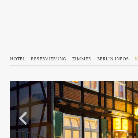
Hauptmenü
Zum Inhalt wechseln
Zum sekundären Inhalt wechseln
HOTEL
RESERVIERUNG
ZIMMER
BERLIN INFOS
K