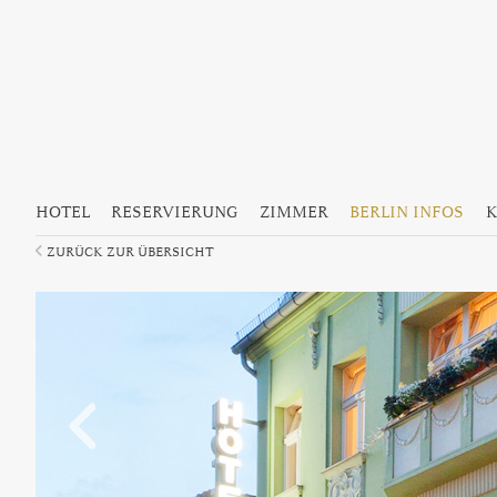
Hauptmenü
Zum Inhalt wechseln
Zum sekundären Inhalt wechseln
HOTEL
RESERVIERUNG
ZIMMER
BERLIN INFOS
K
ZURÜCK ZUR ÜBERSICHT