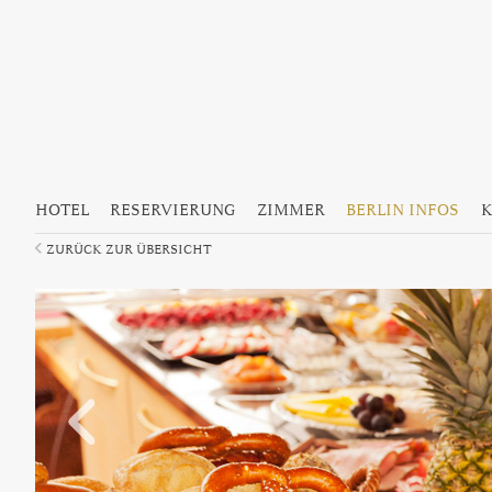
Hauptmenü
Zum Inhalt wechseln
Zum sekundären Inhalt wechseln
HOTEL
RESERVIERUNG
ZIMMER
BERLIN INFOS
K
ZURÜCK ZUR ÜBERSICHT