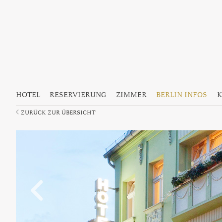
Hauptmenü
Zum Inhalt wechseln
Zum sekundären Inhalt wechseln
HOTEL
RESERVIERUNG
ZIMMER
BERLIN INFOS
K
ZURÜCK ZUR ÜBERSICHT